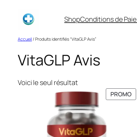
Aller
au
Shop
Conditions de Pai
contenu
Accueil
/ Produits identifiés “VitaGLP Avis”
VitaGLP Avis
Voici le seul résultat
P
PROMO
E
P