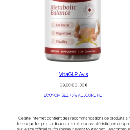
VitaGLP Avis
Le
Le
99,00
€
21,00
€
prix
prix
ÉCONOMISEZ 75% AUJOURD’HUI
initial
actuel
était :
est :
99,00 €.
21,00 €.
Ce site internet contient des recommandations de produits ain
telles que les prix, la disponibilité et les caractéristiques d
sur le site officiel du fournisseur avant tout achat. Les conten