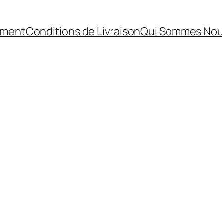
ement
Conditions de Livraison
Qui Sommes No
RODUIT
N
ROMOTION