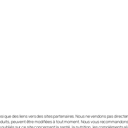
si que des liens vers des sites partenaires. Nous ne vendons pas directem
es produits, peuvent être modifiées à tout moment. Nous vous recommandons
us publiés sur ce site concernant la santé, la nutrition, les compléments 