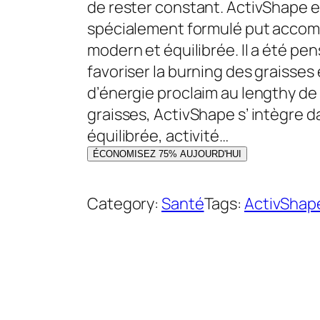
i
i
de rester constant. ActivShape e
x
x
spécialement formulé put accomp
i
a
modern et équilibrée. Il a été pe
n
c
favoriser la burning des graisses
i
t
d’énergie proclaim au lengthy de 
t
u
graisses, ActivShape s’ intègre 
i
e
équilibrée, activité…
a
l
ÉCONOMISEZ 75% AUJOURD'HUI
l
e
é
s
Category:
Santé
Tags:
ActivShap
t
t
a
i
:
t
3
6