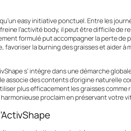
:
,
9
0
9
0
u’un easy initiative ponctuel. Entre les jou
,
reine l’activité body, il peut être difficile de
0
€
ement formulé put accompagner la perte de po
0
.
, favoriser la burning des graisses et aider à
€
tivShape s’ intègre dans une démarche globale:
.
ule associe des contents d’origine naturelle c
tiliser plus efficacement les graisses comme re
armonieuse proclaim en préservant votre vit
 d’ActivShape