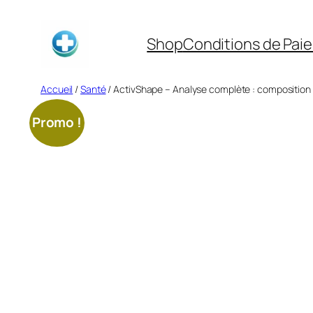
Aller
au
Shop
Conditions de Pai
contenu
Accueil
/
Santé
/ ActivShape – Analyse complète : composition 
Promo !