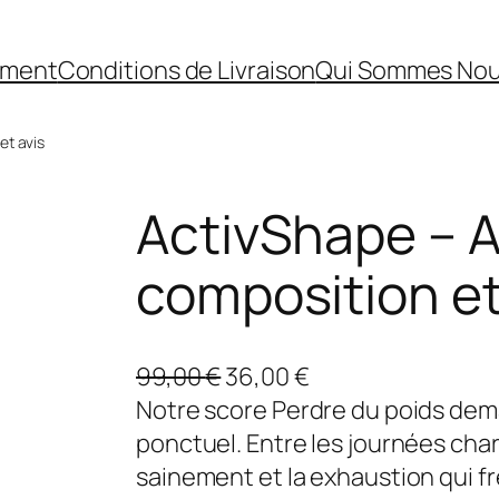
ement
Conditions de Livraison
Qui Sommes No
et avis
ActivShape – A
composition et
L
L
99,00
€
36,00
€
e
e
Notre score Perdre du poids dema
p
p
ponctuel. Entre les journées cha
r
r
sainement et la exhaustion qui frei