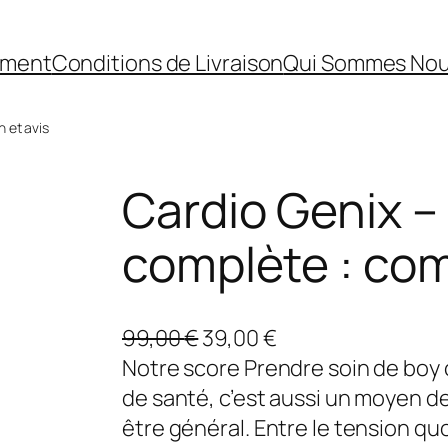
ement
Conditions de Livraison
Qui Sommes No
 et avis
Cardio Genix –
complète : com
L
L
99,00
€
39,00
€
e
e
Notre score Prendre soin de boy
p
p
de santé, c’est aussi un moyen d
r
r
être général. Entre le tension qu