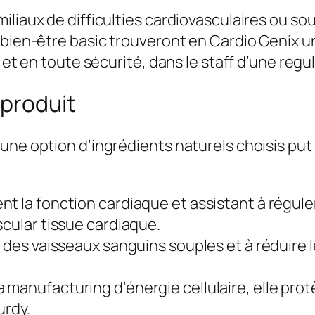
c
iliaux de difficulties cardiovasculaires ou s
o
 bien-être basic trouveront en Cardio Genix un
m
t et en toute sécurité, dans le staff d’une reg
p
o
produit
s
i
une option d’ingrédients naturels choisis put
t
i
o
ent la fonction cardiaque et assistant à régule
n
scular tissue cardiaque.
e
 des vaisseaux sanguins souples et à réduire l
t
a
 la manufacturing d’énergie cellulaire, elle pr
v
urdy.