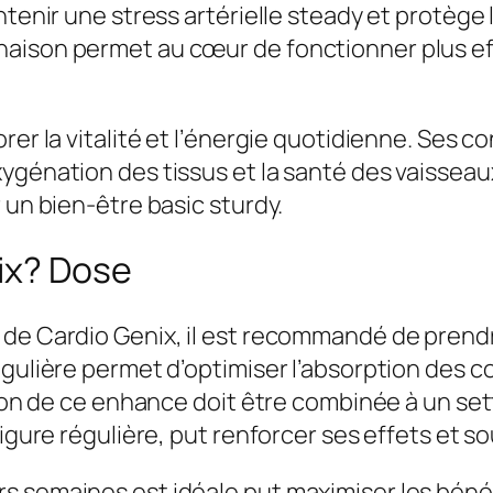
ntenir une stress artérielle steady et protège 
naison permet au cœur de fonctionner plus ef
orer la vitalité et l’énergie quotidienne. Ses
ygénation des tissus et la santé des vaisseau
 un bien-être basic sturdy.
ix? Dose
 de Cardio Genix, il est recommandé de pren
gulière permet d’optimiser l’absorption des co
ation de ce enhance doit être combinée à un se
figure régulière, put renforcer ses effets et s
s semaines est idéale put maximiser les béné