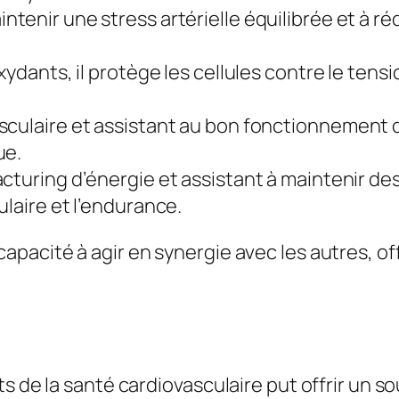
i
intenir une stress artérielle équilibrée et à réd
s
xydants, il protège les cellules contre le tensi
musculaire et assistant au bon fonctionnement
ue.
facturing d’énergie et assistant à maintenir 
ulaire et l’endurance.
pacité à agir en synergie avec les autres, of
s de la santé cardiovasculaire put offrir un so