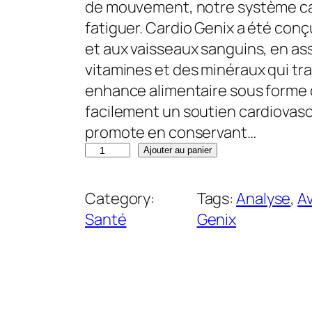
i
i
de mouvement, notre système car
x
x
fatiguer. Cardio Genix a été conç
i
a
et aux vaisseaux sanguins, en ass
n
c
vitamines et des minéraux qui tra
i
t
enhance alimentaire sous forme de
t
u
facilement un soutien cardiovasc
i
e
promote en conservant…
q
a
l
Ajouter au panier
u
l
e
a
é
s
Category:
Tags:
Analyse
, 
Av
n
t
t
Santé
Genix
t
a
i
i
:
t
t
3
é
9