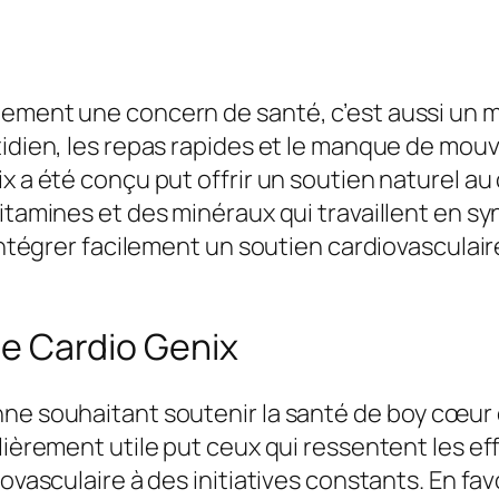
d
:
,
e
9
0
C
9
0
a
,
lement une concern de santé, c’est aussi un 
r
0
€
otidien, les repas rapides et le manque de mo
d
0
.
ix a été conçu put offrir un soutien naturel a
i
vitamines et des minéraux qui travaillent en s
o
€
d’intégrer facilement un soutien cardiovascula
G
.
e
 de Cardio Genix
n
i
ne souhaitant soutenir la santé de boy cœur e
x
lièrement utile put ceux qui ressentent les ef
–
ovasculaire à des initiatives constants. En fav
A