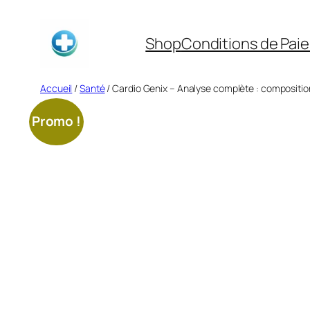
Aller
au
Shop
Conditions de Pai
contenu
Accueil
/
Santé
/ Cardio Genix – Analyse complète : composition
Promo !