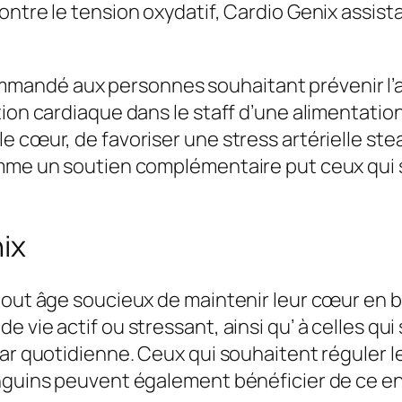
ontre le tension oxydatif, Cardio Genix assist
n
a
l
andé aux personnes souhaitant prévenir l’app
y
tion cardiaque dans le staff d’une alimentatio
s
 cœur, de favoriser une stress artérielle stead
e
omme un soutien complémentaire put ceux qui 
c
o
m
nix
p
l
tout âge soucieux de maintenir leur cœur en b
è
 vie actif ou stressant, ainsi qu’ à celles qu
t
ar quotidienne. Ceux qui souhaitent réguler leu
e
anguins peuvent également bénéficier de ce e
: