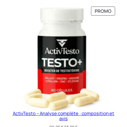
PRODU
PROMO
EN
PROMO
ActivTesto – Analyse complète : composition et
avis
Le
Le