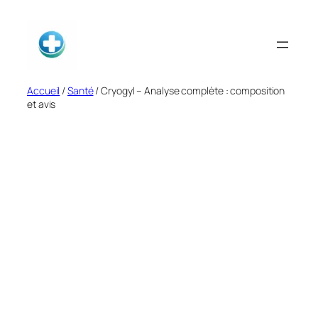
Aller
au
contenu
Accueil
/
Santé
/ Cryogyl – Analyse complète : composition
et avis