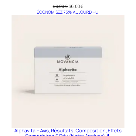
Le
Le
99,00
€
36,00
€
prix
prix
ÉCONOMISEZ 75% AUJOURD’HUI
initial
actuel
était :
est :
99,00 €.
36,00 €.
Alphavita – Avis, Résultats, Composition, Effets
Secondaires & Prix (Notre Analyse) 💊