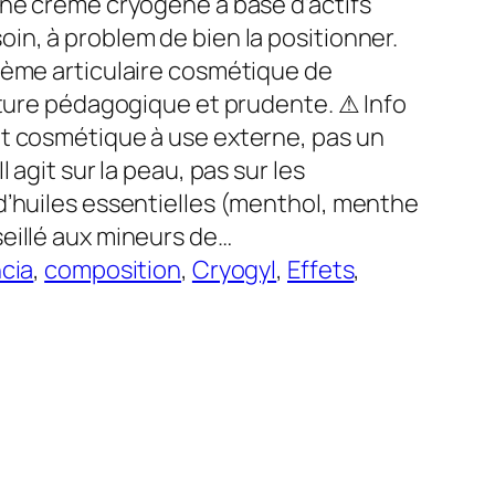
Une crème cryogène à base d’actifs
in, à problem de bien la positionner.
rème articulaire cosmétique de
ecture pédagogique et prudente. ⚠ Info
it cosmétique à use externe, pas un
 agit sur la peau, pas sur les
d’huiles essentielles (menthol, menthe
eillé aux mineurs de…
cia
, 
composition
, 
Cryogyl
, 
Effets
, 