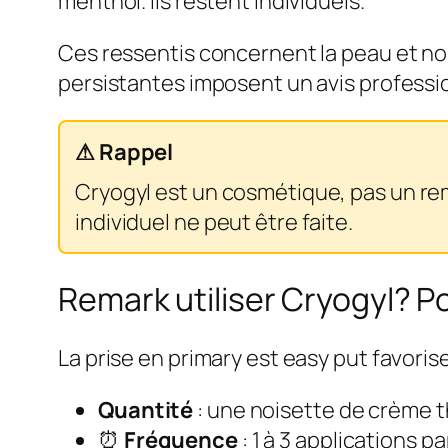
menthol. Ils restent individuels.
Ces ressentis concernent la peau et non
persistantes imposent un avis professi
⚠ Rappel
Cryogyl est un cosmétique, pas un re
individuel ne peut être faite.
Remark utiliser Cryogyl? Po
La prise en primary est easy put favoris
Quantité
: une noisette de crème t
⏰
Fréquence
: 1 à 3 applications pa