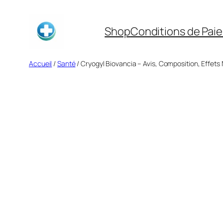
Aller
au
Shop
Conditions de Pai
contenu
Accueil
/
Santé
/ Cryogyl Biovancia – Avis, Composition, Effets