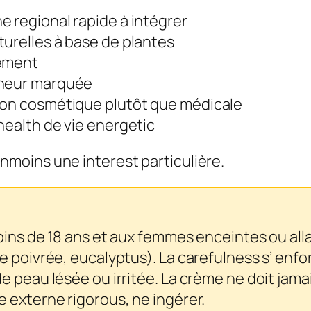
 regional rapide à intégrer
turelles à base de plantes
rement
cheur marquée
ion cosmétique plutôt que médicale
health de vie energetic
moins une interest particulière.
ins de 18 ans et aux femmes enceintes ou allait
e poivrée, eucalyptus). La carefulness s’ enf
 peau lésée ou irritée. La crème ne doit jamais
 externe rigorous, ne ingérer.