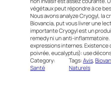
non invasif est assez courante. 
végétaux peut répondre à ce beso
Nous avons analyze Cryogyl, la c
Biovancia, put vous livrer une l
importante Cryogyl est un produ
remedy ni un anti-inflammatoire. Il
expressions internes. Existence 
poivrée, eucalyptus): use décons
Category:
Tags:
Avis
, 
Biovan
Santé
Naturels