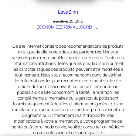
LavaSlim
Le
Le
99,00
€
25,00
€
prix
prix
ÉCONOMISEZ 75% AUJOURD’HUI
initial
actuel
était :
est :
99,00 €.
25,00 €.
Ce site internet contient des recommandations de produits
ainsi que des liens vers des sites partenaires. Nous ne
vendons pas directement les produits présentés. Toutes les
informations affichées, telles que les prix, la disponibilité et
les caractéristiques des produits, peuvent être modifiées à
tout moment. Nous vous recommandons donc de vérifier
les informations les plus récentes directement sur le site
officiel du fournisseur avant tout achat. Les contenus
publiés sur ce site concernant la santé, la nutrition, les
compléments alimentaires ou la gestion du poids sont
fournis uniquement à des fins d’information générale. Ils ne
remplacent en aucun cas un avis médical professionnel, un
diagnostic ou un traitement.Avant d’apporter des
modifications à votre alimentation, à votre programme de
santé ou à votre mode de vie, veuillez consulter un médecin
ou un professionnel de santé qualifié.