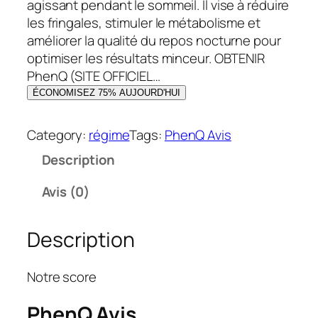
l
e
agissant pendant le sommeil. Il vise à réduire
é
s
les fringales, stimuler le métabolisme et
t
t
améliorer la qualité du repos nocturne pour
a
optimiser les résultats minceur. OBTENIR
i
:
PhenQ (SITE OFFICIEL…
t
2
ÉCONOMISEZ 75% AUJOURD'HUI
1
:
,
Category:
régime
Tags:
PhenQ Avis
7
0
Description
9
0
,
Avis (0)
0
€
0
.
Description
€
.
Notre score
PhenQ Avis