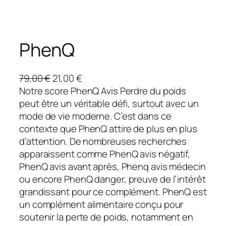
PhenQ
L
L
79,00
€
21,00
€
e
e
Notre score PhenQ Avis Perdre du poids
p
p
peut être un véritable défi, surtout avec un
r
r
mode de vie moderne. C’est dans ce
i
i
contexte que PhenQ attire de plus en plus
x
x
d’attention. De nombreuses recherches
i
a
apparaissent comme PhenQ avis négatif,
n
c
PhenQ avis avant après, Phenq avis médecin
i
t
ou encore PhenQ danger, preuve de l’intérêt
t
u
grandissant pour ce complément. PhenQ est
i
e
un complément alimentaire conçu pour
a
l
soutenir la perte de poids, notamment en