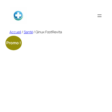
Aller
au
contenu
Accueil
/
Santé
/ Qinux FootRevita
Promo !