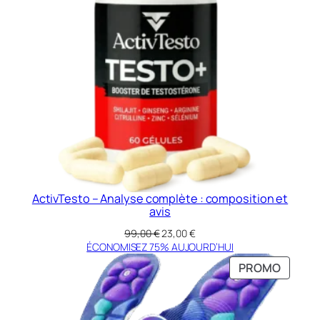
ActivTesto – Analyse complète : composition et
avis
Le
Le
99,00
€
23,00
€
prix
prix
ÉCONOMISEZ 75% AUJOURD’HUI
initial
actuel
PRODU
PROMO
était :
est :
EN
99,00 €.
23,00 €.
PROMO