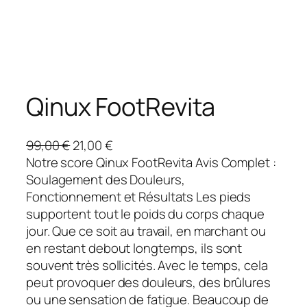
Qinux FootRevita
L
L
99,00
€
21,00
€
e
e
Notre score Qinux FootRevita Avis Complet :
p
p
Soulagement des Douleurs,
r
r
Fonctionnement et Résultats Les pieds
i
i
supportent tout le poids du corps chaque
x
x
jour. Que ce soit au travail, en marchant ou
i
a
en restant debout longtemps, ils sont
n
c
souvent très sollicités. Avec le temps, cela
i
t
peut provoquer des douleurs, des brûlures
t
u
ou une sensation de fatigue. Beaucoup de