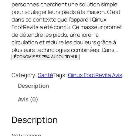
i
e
personnes cherchent une solution simple
a
l
pour soulager leurs pieds à la maison. C’est
l
e
dans ce contexte que l’appareil Qinux
é
s
FootRevita a été conçu. Ce masseur promet
t
t
de détendre les pieds, améliorer la
a
circulation et réduire les douleurs grâce à
i
:
plusieurs technologies combinées. Dans…
t
2
ÉCONOMISEZ 75% AUJOURD'HUI
1
:
,
Category:
Santé
Tags:
Qinux FootRevita Avis
9
0
Description
9
0
,
Avis (0)
0
€
0
.
Description
€
.
Notre score