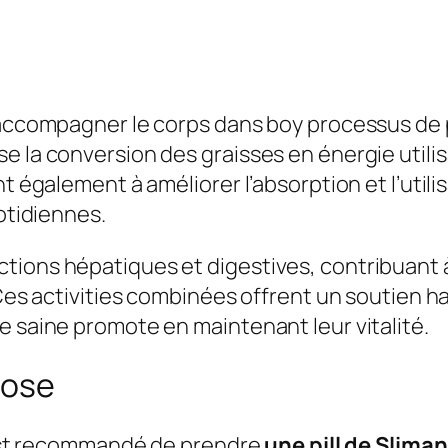
 accompagner le corps dans boy processus de pe
e la conversion des graisses en énergie utilis
nt également à améliorer l’absorption et l’util
uotidiennes.
tions hépatiques et digestives, contribuant 
 Ces activities combinées offrent un soutien h
e saine promote en maintenant leur vitalité.
Dose
l est recommandé de prendre
une pill de Slima