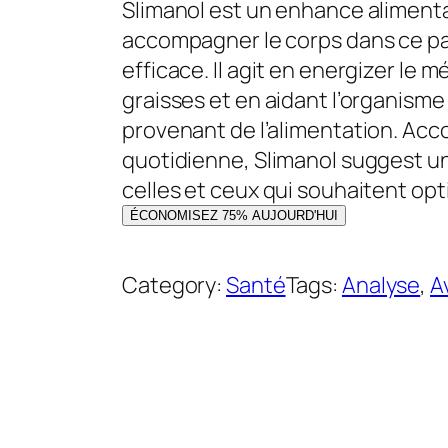
i
i
Slimanol est un enhance alimenta
x
x
accompagner le corps dans ce pa
i
a
efficace. Il agit en energizer le 
n
c
graisses et en aidant l’organisme 
i
t
provenant de l’alimentation. Acc
t
u
quotidienne, Slimanol suggest un
i
e
celles et ceux qui souhaitent opti
a
l
ÉCONOMISEZ 75% AUJOURD'HUI
l
e
é
s
Category:
Santé
Tags:
Analyse
, 
A
t
t
a
i
:
t
3
9