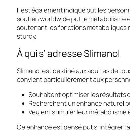
Il est également indiqué put les person
soutien worldwide put le métabolisme et l
soutenant les fonctions métaboliques n
sturdy.
À qui s’ adresse Slimanol
Slimanol est destiné aux adultes de tous
convient particulièrement aux personne
Souhaitent optimiser les résultats d
Recherchent un enhance naturel put
Veulent stimuler leur métabolisme e
Ce enhance est pensé put s’ intégrer fa