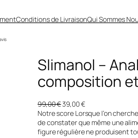
ement
Conditions de Livraison
Qui Sommes No
avis
Slimanol – Ana
composition et
L
L
99,00
€
39,00
€
e
e
Notre score Lorsque l’on cherche 
p
p
de constater que même une alimen
r
r
figure régulière ne produisent t