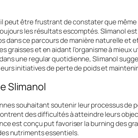
:
,
9
0
9
0
 il peut être frustrant de constater que même
,
 toujours les résultats escomptés. Slimanol e
0
€
 dans ce parcours de manière naturelle et effi
0
.
es graisses et en aidant l’organisme à mieux u
 dans une regular quotidienne, Slimanol sugge
€
leurs initiatives de perte de poids et mainteni
.
 de Slimanol
nes souhaitant soutenir leur processus de per
contrent des difficultés à atteindre leurs obje
ance est conçu put favoriser la burning des gr
 des nutriments essentiels.