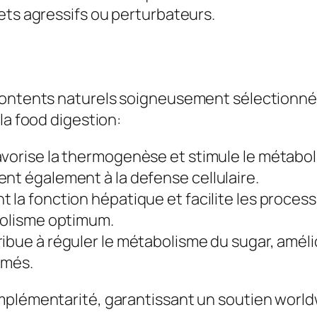
ets agressifs ou perturbateurs.
contents naturels soigneusement sélectionnés
la food digestion:
favorise la thermogenèse et stimule le métabo
nt également à la defense cellulaire.
nt la fonction hépatique et facilite les proce
abolisme optimum.
ribue à réguler le métabolisme du sugar, améli
mmés.
plémentarité, garantissant un soutien worldwid