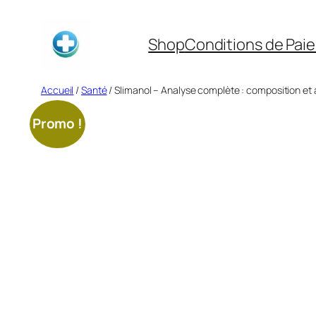
Aller
au
Shop
Conditions de Pai
contenu
Accueil
/
Santé
/ Slimanol – Analyse complète : composition et 
Promo !