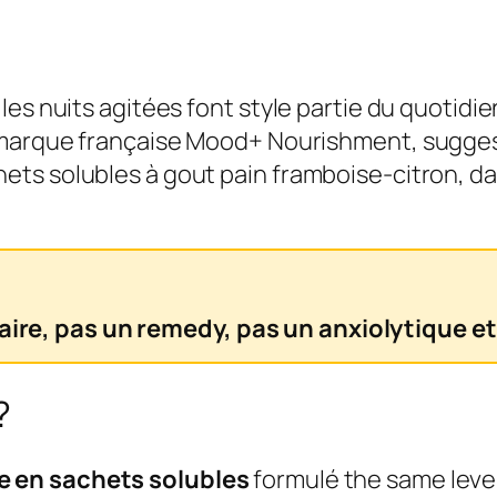
les nuits agitées font style partie du quotidi
a marque française Mood+ Nourishment, sugges
ets solubles à gout pain framboise-citron,
re, pas un remedy, pas un anxiolytique et
?
e en sachets solubles
formulé the same lev