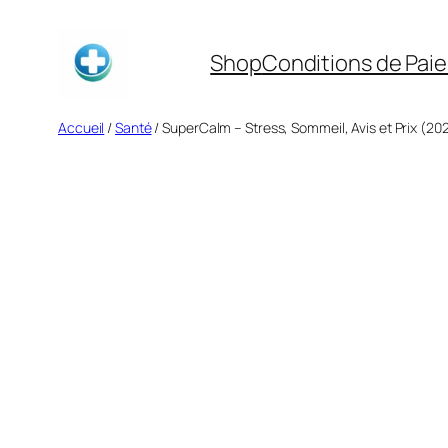
Aller
au
Shop
Conditions de Pai
contenu
Accueil
/
Santé
/ SuperCalm – Stress, Sommeil, Avis et Prix (20