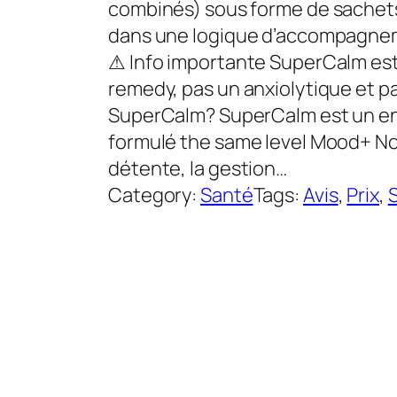
combinés) sous forme de sachets 
dans une logique d’accompagneme
⚠ Info importante SuperCalm est
remedy, pas un anxiolytique et p
SuperCalm? SuperCalm est un en
formulé the same level Mood+ N
détente, la gestion…
Category:
Santé
Tags:
Avis
, 
Prix
, 