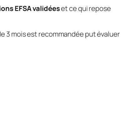
ions EFSA validées
et ce qui repose
t de 3 mois est recommandée put évaluer