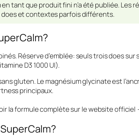
n tant que produit fini n’a été publiée. Les r
 does et contextes parfois différents.
SuperCalm?
binés. Réserve d’emblée: seuls trois does sur 
tamine D3 1000 UI).
, sans gluten. Le magnésium glycinate est l’an
rtness principaux.
oir la formule complète sur le website officiel
de SuperCalm?