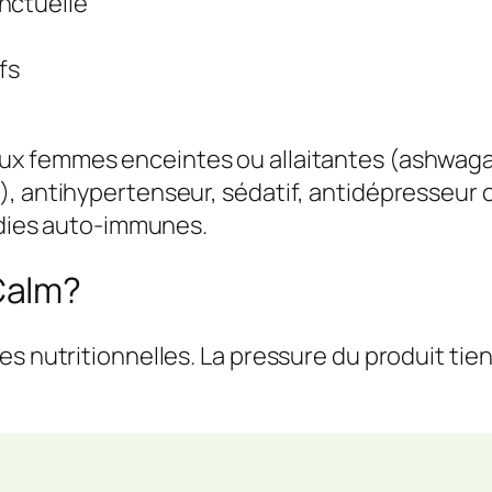
nctuelle
fs
aux femmes enceintes ou allaitantes (ashwag
), antihypertenseur, sédatif, antidépresseu
ladies auto-immunes.
Calm?
s nutritionnelles. La pressure du produit tien