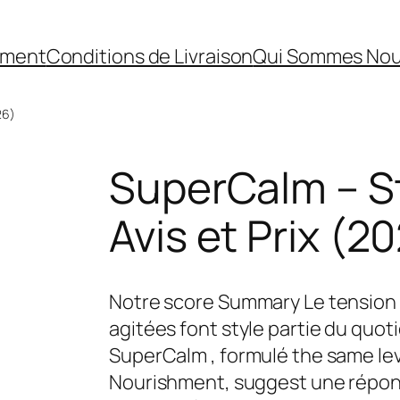
ement
Conditions de Livraison
Qui Sommes No
26)
SuperCalm – S
Avis et Prix (2
Notre score Summary Le tension 
agitées font style partie du quot
SuperCalm , formulé the same le
Nourishment, suggest une répons