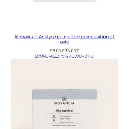
Alphavita – Analyse complète : composition et
avis
Le
Le
99,00
€
36,00
€
prix
prix
ÉCONOMISEZ 75% AUJOURD’HUI
initial
actuel
était :
est :
99,00 €.
36,00 €.