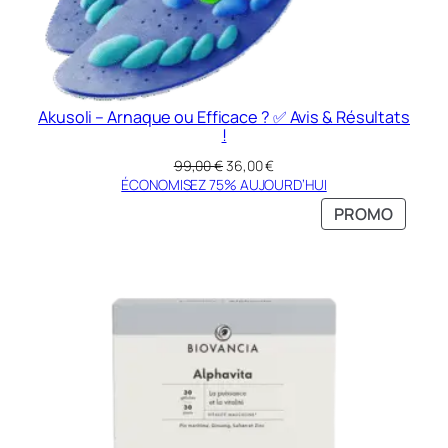
Akusoli – Arnaque ou Efficace ? ✅ Avis & Résultats
!
Le
Le
99,00
€
36,00
€
prix
prix
ÉCONOMISEZ 75% AUJOURD’HUI
initial
actuel
PRODU
PROMO
était :
est :
EN
99,00 €.
36,00 €.
PROMO