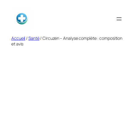
Aller
au
contenu
Accueil
/
Santé
/ Circuzen – Analyse complète : composition
et avis