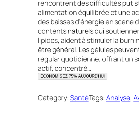
i
i
rencontrent des difficultés put s
x
x
alimentation équilibrée et une ac
i
a
des baisses d’énergie en scene de
n
c
contents naturels qui soutienne
i
t
lipides, aident à stimuler la burn
t
u
être général. Les gélules peuven
i
e
regular quotidienne, offrant un s
a
l
actif, concentré…
l
e
ÉCONOMISEZ 75% AUJOURD'HUI
é
s
t
t
Category:
Santé
Tags:
Analyse
, 
A
a
i
:
t
3
6