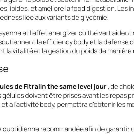
s lipides, et améliore la food digestion. Les i
iredness liée aux variants de glycémie.
enne et l’effet energizer du thé vert aident 
 soutiennent la efficiency body et la defense 
t la vitalité et la gestion du poids de manière 
ose
ules de Fitralin the same level jour
, de choi
s gélules doivent être prises avant les repas p
t à l’activité body, permettra d’obtenir les m
ge quotidienne recommandée afin de garantir u