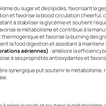
lisme du sugar et des lipides, favorisant la ges
tion et favorise la blood circulation cheerful,
istant à stabiliser la glycémie et soutient l’éq
favorise le métabolisme et contribue à la manu
fet thermogénique et favorise la burning des gr
ient la food digestion et assistant à maintenir
ebrations aériennes)
: améliore la efficiency 
poise à ses propriétés antioxydantes et favoris
ère synergique put soutenir le métabolisme, 
née.
er à gérer le poids et soutenir le métabolisme: 