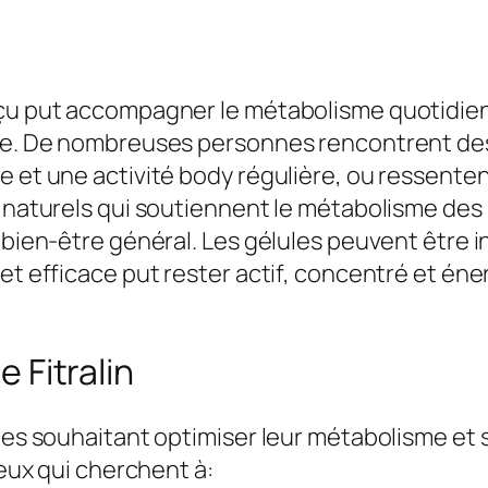
:
,
9
0
9
0
,
nçu put accompagner le métabolisme quotidien 
0
€
ée. De nombreuses personnes rencontrent des d
0
.
e et une activité body régulière, ou ressente
 naturels qui soutiennent le métabolisme des s
€
n bien-être général. Les gélules peuvent être 
.
 et efficace put rester actif, concentré et én
e Fitralin
nnes souhaitant optimiser leur métabolisme et
ceux qui cherchent à: