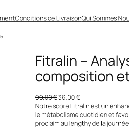
ement
Conditions de Livraison
Qui Sommes No
is
Fitralin – Anal
composition et
L
L
99,00
€
36,00
€
e
e
Notre score Fitralin est un enh
p
p
le métabolisme quotidien et favo
r
r
proclaim au lengthy de la journ