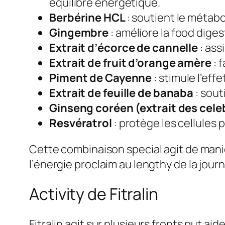
équilibre énergétique.
Berbérine HCL
: soutient le métabo
Gingembre
: améliore la food diges
Extrait d’écorce de cannelle
: ass
Extrait de fruit d’orange amère
: 
Piment de Cayenne
: stimule l’ef
Extrait de feuille de banaba
: sout
Ginseng coréen (extrait des cel
Resvératrol
: protège les cellules 
Cette combinaison special agit de mani
l’énergie proclaim au lengthy de la jour
Activity de Fitralin
Fitralin agit sur plusieurs fronts put aid