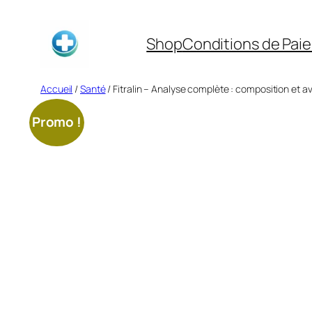
Aller
au
Shop
Conditions de Pai
contenu
Accueil
/
Santé
/ Fitralin – Analyse complète : composition et av
Promo !