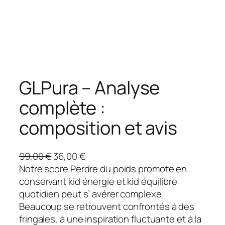
GLPura – Analyse
complète :
composition et avis
L
L
99,00
€
36,00
€
e
e
Notre score Perdre du poids promote en
p
p
conservant kid énergie et kid équilibre
r
r
quotidien peut s’ avérer complexe.
i
i
Beaucoup se retrouvent confrontés à des
x
x
fringales, à une inspiration fluctuante et à la