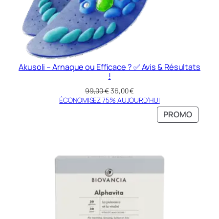
Akusoli – Arnaque ou Efficace ? ✅ Avis & Résultats
!
Le
Le
99,00
€
36,00
€
prix
prix
ÉCONOMISEZ 75% AUJOURD’HUI
initial
actuel
PRODU
PROMO
était :
est :
EN
99,00 €.
36,00 €.
PROMO