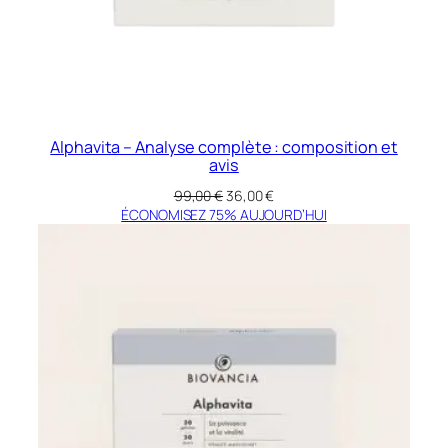
Alphavita – Analyse complète : composition et
avis
Le
Le
99,00
€
36,00
€
prix
prix
ÉCONOMISEZ 75% AUJOURD’HUI
initial
actuel
était :
est :
99,00 €.
36,00 €.