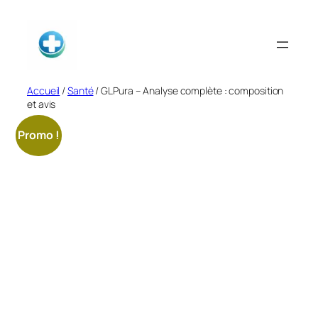
Aller
au
contenu
Accueil
/
Santé
/ GLPura – Analyse complète : composition
et avis
Promo !