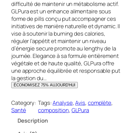
i
a
difficulté de maintenir un métabolisme actif.
n
c
GLPura est un enhance alimentaire sous
i
t
forme de pills conçu put accompagner ces
t
u
initiatives de manière naturelle et dynamic. Il
i
e
vise à soutenir la burning des calories,
a
l
réguler l’appétit et maintenir un niveau
l
e
d’énergie secure promote au lengthy de la
é
s
journée. Elegance à sa formule entièrement
t
t
végétale et de haute qualité, GLPura offre
a
une approche équilibrée et responsable put
i
:
la gestion du…
t
3
ÉCONOMISEZ 75% AUJOURD'HUI
6
:
,
Category:
Tags:
Analyse
, 
Avis
, 
complète
, 
9
0
Santé
composition
, 
GLPura
9
0
Description
,
0
€