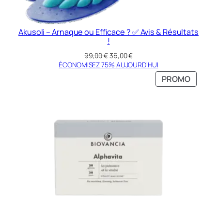
Akusoli – Arnaque ou Efficace ? ✅ Avis & Résultats
!
Le
Le
99,00
€
36,00
€
prix
prix
ÉCONOMISEZ 75% AUJOURD’HUI
initial
actuel
PRODU
PROMO
était :
est :
EN
99,00 €.
36,00 €.
PROMO