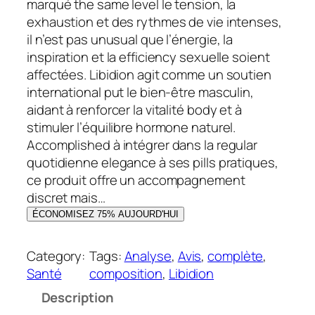
i
a
marqué the same level le tension, la
n
c
exhaustion et des rythmes de vie intenses,
i
t
il n’est pas unusual que l’énergie, la
t
u
inspiration et la efficiency sexuelle soient
i
e
affectées. Libidion agit comme un soutien
a
l
international put le bien-être masculin,
l
e
aidant à renforcer la vitalité body et à
é
s
stimuler l’équilibre hormone naturel.
t
t
Accomplished à intégrer dans la regular
a
quotidienne elegance à ses pills pratiques,
i
:
ce produit offre un accompagnement
t
2
discret mais…
1
ÉCONOMISEZ 75% AUJOURD'HUI
:
,
9
0
Category:
Tags:
Analyse
, 
Avis
, 
complète
, 
9
0
Santé
composition
, 
Libidion
,
Description
0
€