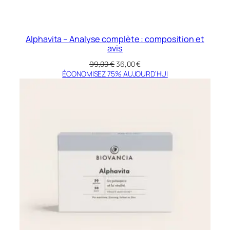
Alphavita – Analyse complète : composition et
avis
Le
Le
99,00
€
36,00
€
prix
prix
ÉCONOMISEZ 75% AUJOURD’HUI
initial
actuel
était :
est :
99,00 €.
36,00 €.