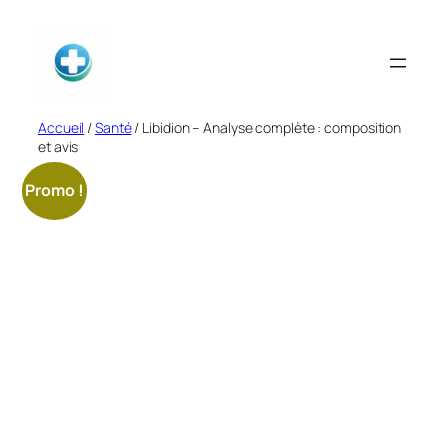
Aller
au
contenu
Accueil
/
Santé
/ Libidion – Analyse complète : composition
et avis
Promo !