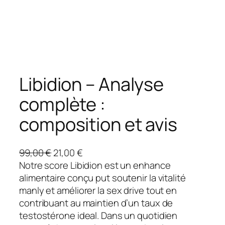
Libidion – Analyse
complète :
composition et avis
L
L
99,00
€
21,00
€
e
e
Notre score Libidion est un enhance
p
p
alimentaire conçu put soutenir la vitalité
r
r
manly et améliorer la sex drive tout en
i
i
contribuant au maintien d’un taux de
x
x
testostérone ideal. Dans un quotidien