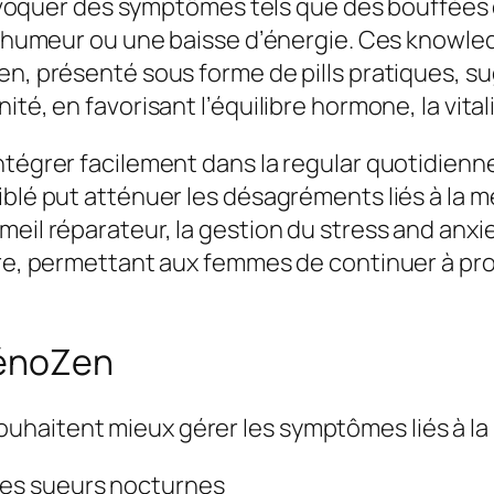
uer des symptômes tels que des bouffées de
s d’humeur ou une baisse d’énergie. Ces knowl
en, présenté sous forme de pills pratiques, s
té, en favorisant l’équilibre hormone, la vitali
ntégrer facilement dans la regular quotidienn
ciblé put atténuer les désagréments liés à la
meil réparateur, la gestion du stress and anx
bre, permettant aux femmes de continuer à pro
 MénoZen
haitent mieux gérer les symptômes liés à la m
 les sueurs nocturnes