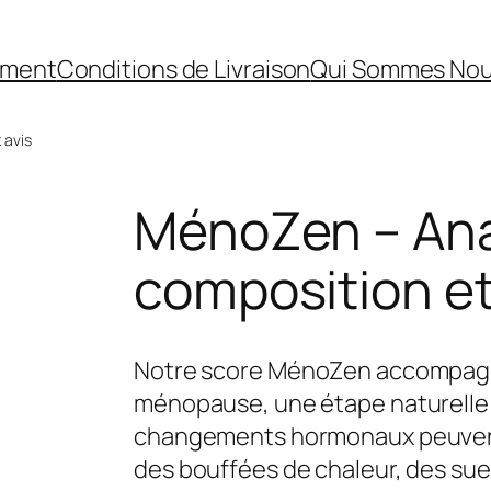
ement
Conditions de Livraison
Qui Sommes No
 avis
MénoZen – Ana
composition et
Notre score MénoZen accompagne
ménopause, une étape naturelle ma
changements hormonaux peuvent
des bouffées de chaleur, des sueu