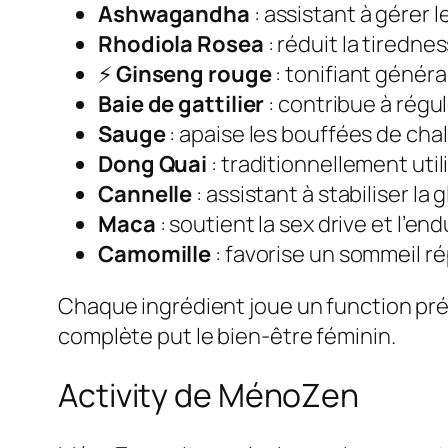
Ashwagandha
: assistant à gérer 
Rhodiola Rosea
: réduit la tiredne
⚡
Ginseng rouge
: tonifiant génér
Baie de gattilier
: contribue à rég
Sauge
: apaise les bouffées de chal
Dong Quai
: traditionnellement uti
Cannelle
: assistant à stabiliser l
Maca
: soutient la sex drive et l’e
Camomille
: favorise un sommeil r
Chaque ingrédient joue un function pr
complète put le bien-être féminin.
Activity de MénoZen