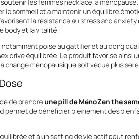
t soutenir les femmes necklace la ménopause.
ler le sommeil et à maintenir un équilibre ém
favorisent la résistance au stress and anxiety 
body et la vitalité.
notamment poise au gattilier et au dong quai
x drive équilibrée. Le produit favorise ainsi u
e la change ménopausique soit vécue plus ser
 Dose
ndé de prendre
une pill de MénoZen the same
d permet de bénéficier pleinement des bienfait
ilibrée et à un setting de vie actif peut renf