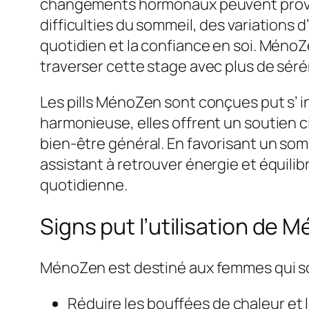
changements hormonaux peuvent provoq
difficulties du sommeil, des variation
quotidien et la confiance en soi. MénoZ
traverser cette stage avec plus de séréni
Les pills MénoZen sont conçues put s’ i
harmonieuse, elles offrent un soutien 
bien-être général. En favorisant un som
assistant à retrouver énergie et équili
quotidienne.
Signs put l’utilisation de
MénoZen est destiné aux femmes qui sou
Réduire les bouffées de chaleur et