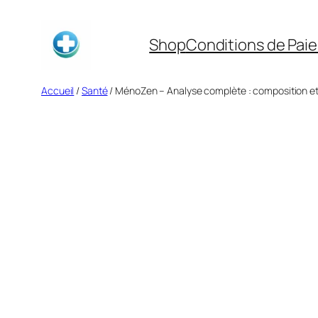
Aller
au
Shop
Conditions de Pai
contenu
Accueil
/
Santé
/ MénoZen – Analyse complète : composition et