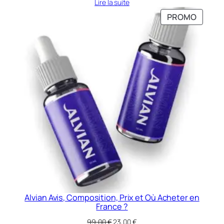
Lire la suite
PRODU
PROMO
EN
PROMO
Alvian Avis, Composition, Prix et Où Acheter en
France ?
Le
Le
99,00
€
23,00
€