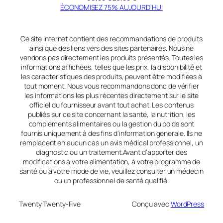
prix
prix
ÉCONOMISEZ 75% AUJOURD’HUI
initial
actuel
était :
est :
99,00 €.
23,00 €.
Ce site internet contient des recommandations de produits
ainsi que des liens vers des sites partenaires. Nous ne
vendons pas directement les produits présentés. Toutes les
informations affichées, telles que les prix, la disponibilité et
les caractéristiques des produits, peuvent être modifiées à
tout moment. Nous vous recommandons donc de vérifier
les informations les plus récentes directement sur le site
officiel du fournisseur avant tout achat. Les contenus
publiés sur ce site concernant la santé, la nutrition, les
compléments alimentaires ou la gestion du poids sont
fournis uniquement à des fins d’information générale. Ils ne
remplacent en aucun cas un avis médical professionnel, un
diagnostic ou un traitement.Avant d’apporter des
modifications à votre alimentation, à votre programme de
santé ou à votre mode de vie, veuillez consulter un médecin
ou un professionnel de santé qualifié.
Twenty Twenty-Five
Conçu avec
WordPress