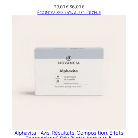
Le
Le
99,00
€
36,00
€
prix
prix
ÉCONOMISEZ 75% AUJOURD’HUI
initial
actuel
était :
est :
99,00 €.
36,00 €.
Alphavita – Avis, Résultats, Composition, Effets