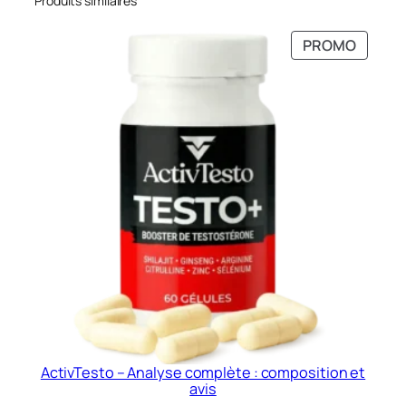
Produits similaires
PRODU
PROMO
EN
PROMO
ActivTesto – Analyse complète : composition et
avis