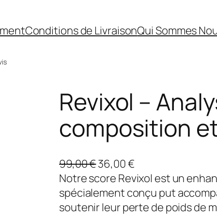
ement
Conditions de Livraison
Qui Sommes No
vis
Revixol – Anal
composition et
L
L
99,00
€
36,00
€
e
e
Notre score Revixol est un enhan
p
p
spécialement conçu put accompa
r
r
soutenir leur perte de poids de 