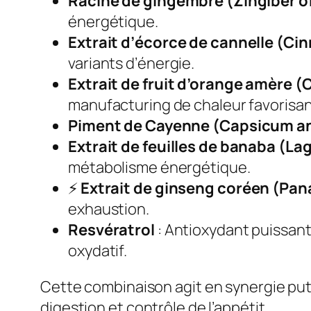
Racine de gingembre (Zingiber of
énergétique.
Extrait d’écorce de cannelle (
variants d’énergie.
Extrait de fruit d’orange amère 
manufacturing de chaleur favorisan
Piment de Cayenne (Capsicum 
Extrait de feuilles de banaba (L
métabolisme énergétique.
⚡
Extrait de ginseng coréen (Pa
exhaustion.
Resvératrol
: Antioxydant puissant
oxydatif.
Cette combinaison agit en synergie put 
digestion et contrôle de l’appétit.