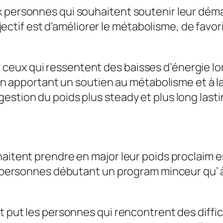
s
x personnes qui souhaitent soutenir leur dém
e
’objectif est d’améliorer le métabolisme, de fav
c
o
m
eux qui ressentent des baisses d’énergie lor
p
. En apportant un soutien au métabolisme et à l
l
estion du poids plus steady et plus long lasti
è
t
e
:
haitent prendre en major leur poids proclaim e
c
x personnes débutant un program minceur qu’ à 
o
m
t put les personnes qui rencontrent des diffic
p