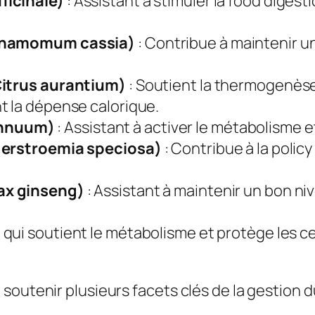
ficinale)
: Assistant à stimuler la food diges
Cinnamomum cassia)
: Contribue à maintenir un
(Citrus aurantium)
: Soutient la thermogenèse
t la dépense calorique.
annuum)
: Assistant à activer le métabolisme 
agerstroemia speciosa)
: Contribue à la polic
nax ginseng)
: Assistant à maintenir un bon niv
 qui soutient le métabolisme et protège les ce
soutenir plusieurs facets clés de la gestion 