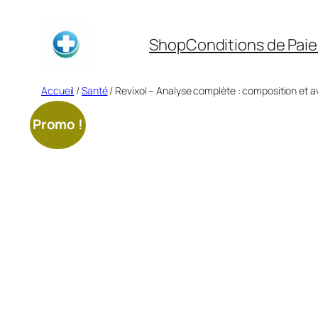
Aller
au
Shop
Conditions de Pai
contenu
Accueil
/
Santé
/ Revixol – Analyse complète : composition et a
Promo !