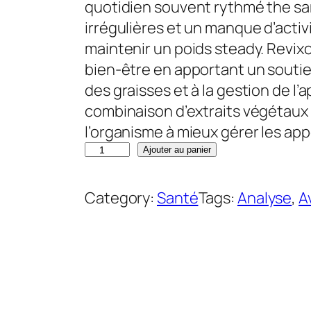
i
i
quotidien souvent rythmé the sa
x
x
irrégulières et un manque d’activit
i
a
maintenir un poids steady. Revixo
n
c
bien-être en apportant un soutie
i
t
des graisses et à la gestion de l
t
u
combinaison d’extraits végétaux 
i
e
l’organisme à mieux gérer les ap
q
a
l
Ajouter au panier
u
l
e
a
é
s
Category:
Santé
Tags:
Analyse
, 
A
n
t
t
t
a
i
i
:
t
t
3
é
6