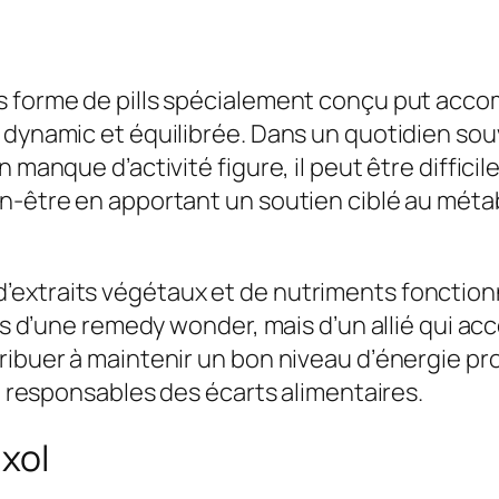
d
:
,
e
9
0
R
9
0
us forme de pills spécialement conçu put acc
e
,
e dynamic et équilibrée. Dans un quotidien so
v
0
€
 manque d’activité figure, il peut être difficil
i
0
.
n-être en apportant un soutien ciblé au métabo
x
o
€
l
.
extraits végétaux et de nutriments fonctionn
–
pas d’une remedy wonder, mais d’un allié qui ac
A
ribuer à maintenir un bon niveau d’énergie pr
n
nt responsables des écarts alimentaires.
a
l
ixol
y