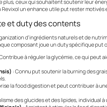
e plus, ceux qui souhaitent soutenir leur éne
o
Revixol un enhance utile put rester motivés et
s
i
te et duty des contents
t
i
ganization d’ingrédients naturels et de nutrim
o
que composant joue un duty spécifique put off
n
e
 Contribue à réguler la glycémie, ce qui peut ai
t
a
ensis)
: Connu put soutenir la burning des grai
v
ls.
i
orise la food digestion et peut contribuer à un
s
lisme des glucides et des lipides, individual à