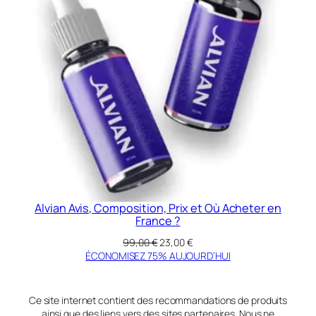
Alvian Avis, Composition, Prix et Où Acheter en
France ?
Le
Le
99,00
€
23,00
€
prix
prix
ÉCONOMISEZ 75% AUJOURD’HUI
initial
actuel
était :
est :
99,00 €.
23,00 €.
Ce site internet contient des recommandations de produits
ainsi que des liens vers des sites partenaires. Nous ne