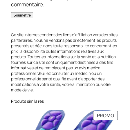
commentaire.
Ce site internet contient des liens d’affiliation vers des sites
partenaires. Nous ne vendons pas directement les produits
présentés et déclinons toute responsabilité concernant les
prix, la disponibilité ou les informations relatives aux
produits. Toutes les informations sur la santé et la nutrition
fournies sur ce site sont uniquement destinées à des fins
informatives et ne remplacent pas un avis médical
professionnel. Veuillez consulter un médecin ou un
professionnel de santé qualifié avant d’apporter des
modifications à votre santé, votre alimentation ou votre
mode de vie.
Produits similaires
PRODU
PROMO
EN
PROMO