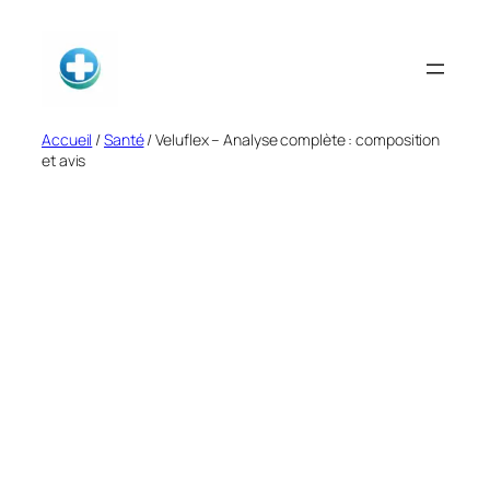
Aller
au
contenu
Accueil
/
Santé
/ Veluflex – Analyse complète : composition
et avis