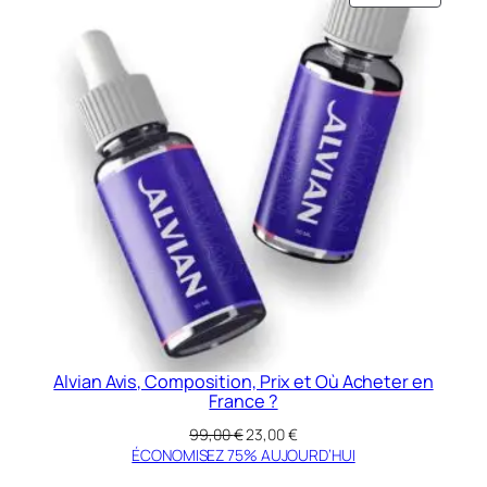
EN
PROMO
Alvian Avis, Composition, Prix et Où Acheter en
France ?
Le
Le
99,00
€
23,00
€
prix
prix
ÉCONOMISEZ 75% AUJOURD’HUI
initial
actuel