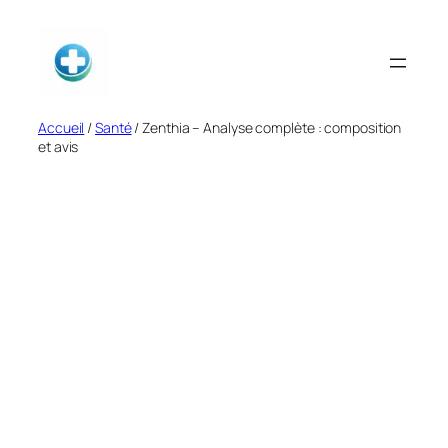
Aller
au
contenu
Accueil
/
Santé
/ Zenthia – Analyse complète : composition
et avis