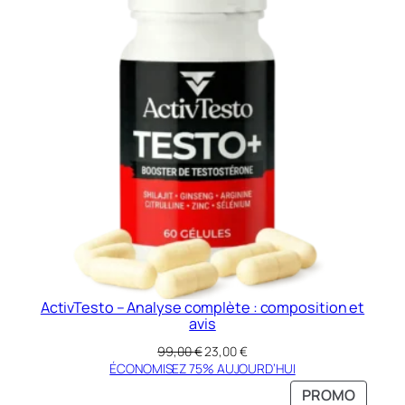
EN
PROMO
ActivTesto – Analyse complète : composition et
avis
Le
Le
99,00
€
23,00
€
prix
prix
ÉCONOMISEZ 75% AUJOURD’HUI
initial
actuel
PRODU
PROMO
était :
est :