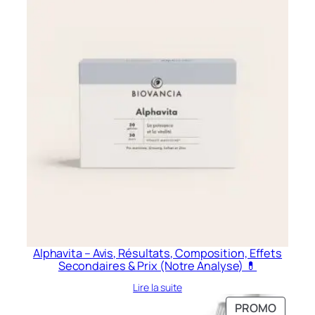
était :
est :
99,00 €.
36,00 €.
Alphavita – Avis, Résultats, Composition, Effets
Secondaires & Prix (Notre Analyse) 💊
Lire la suite
PRODU
PROMO