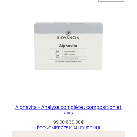
EN
99,00 €.
23,00 €.
PROMO
Alphavita – Analyse complète : composition et
avis
Le
Le
99,00
€
36,00
€
prix
prix
ÉCONOMISEZ 75% AUJOURD’HUI
initial
actuel